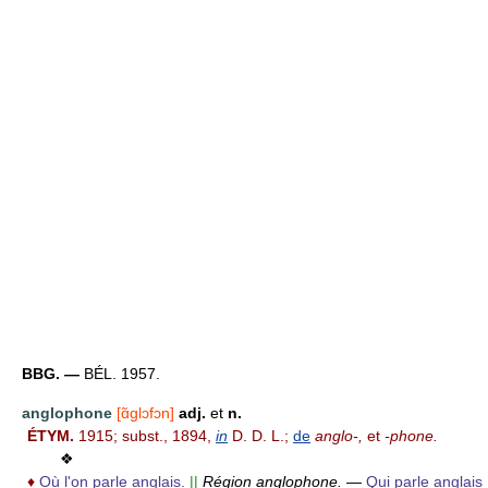
BBG. —
BÉL. 1957.
anglophone
[ɑ̃glɔfɔn]
adj.
et
n.
ÉTYM.
1915; subst., 1894,
in
D. D. L.;
de
anglo-,
et
-phone.
❖
♦
Où l'on parle anglais.
||
Région anglophone.
—
Qui parle anglais