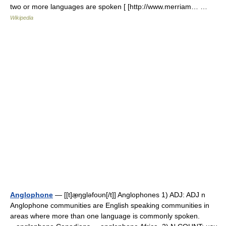
two or more languages are spoken [ [http://www.merriam… …
Wikipedia
Anglophone
— [[t]æ̱ŋgləfoʊn[/t]] Anglophones 1) ADJ: ADJ n
Anglophone communities are English speaking communities in
areas where more than one language is commonly spoken.