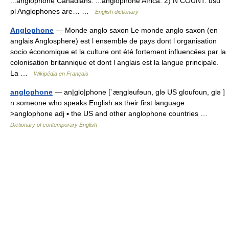
...anglophone Canadians. ...anglophone Africa. 2) N COUNT: usu
pl Anglophones are… …
English dictionary
Anglophone
— Monde anglo saxon Le monde anglo saxon (en
anglais Anglosphere) est l ensemble de pays dont l organisation
socio économique et la culture ont été fortement influencées par la
colonisation britannique et dont l anglais est la langue principale.
La …
Wikipédia en Français
anglophone
— an|glo|phone [ˈæŋgləufəun, glə US gloufoun, glə ]
n someone who speaks English as their first language
>anglophone adj ▪ the US and other anglophone countries …
Dictionary of contemporary English