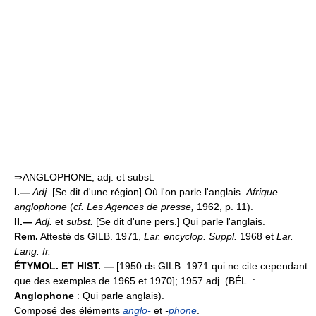
⇒ANGLOPHONE, adj. et subst.
I.—
Adj.
[Se dit d'une région] Où l'on parle l'anglais.
Afrique
anglophone
(
cf. Les Agences de presse,
1962, p. 11).
II.—
Adj.
et
subst.
[Se dit d'une pers.] Qui parle l'anglais.
Rem.
Attesté ds GILB. 1971,
Lar. encyclop. Suppl.
1968 et
Lar.
Lang. fr.
ÉTYMOL. ET HIST. —
[1950 ds GILB. 1971 qui ne cite cependant
que des exemples de 1965 et 1970]; 1957 adj. (BÉL. :
Anglophone
: Qui parle anglais).
Composé des éléments
anglo-
et
-
phone
.