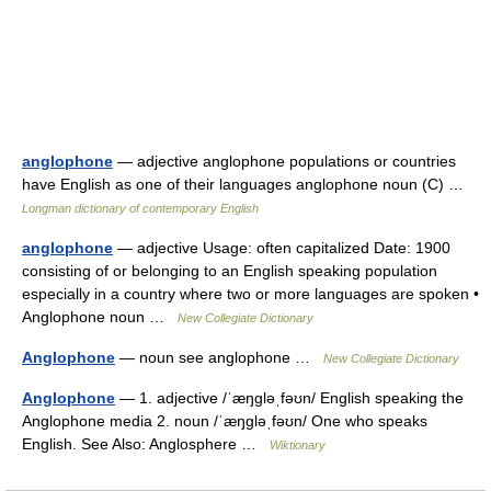
anglophone
— adjective anglophone populations or countries
have English as one of their languages anglophone noun (C) …
Longman dictionary of contemporary English
anglophone
— adjective Usage: often capitalized Date: 1900
consisting of or belonging to an English speaking population
especially in a country where two or more languages are spoken •
Anglophone noun …
New Collegiate Dictionary
Anglophone
— noun see anglophone …
New Collegiate Dictionary
Anglophone
— 1. adjective /ˈæŋɡləˌfəʊn/ English speaking the
Anglophone media 2. noun /ˈæŋɡləˌfəʊn/ One who speaks
English. See Also: Anglosphere …
Wiktionary