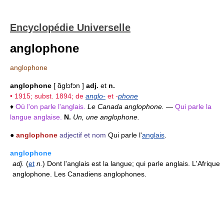
Encyclopédie Universelle
anglophone
anglophone
anglophone
[ ɑ̃glɔfɔn ]
adj.
et
n.
• 1915; subst. 1894; de
anglo-
et
-
phone
♦
Où l'on parle l'anglais.
Le Canada anglophone.
—
Qui parle la
langue anglaise.
N.
Un, une anglophone.
●
anglophone
adjectif et nom
Qui parle l'
anglais
.
anglophone
adj.
(
et
n.
) Dont l'anglais est la langue; qui parle anglais. L'Afrique
anglophone. Les Canadiens anglophones.