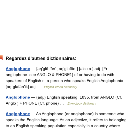
Regardez d'autres dictionnaires:
Anglophone
— [aŋ′glō fōn΄, aŋ′gləfōn΄] [also a ] adj. [Fr
anglophone: see ANGLO & PHONE1] of or having to do with
speakers of English n. a person who speaks English Anglophonic
[aŋ΄gləfän′ik] adj …
English World dictionary
Anglophone
— (adj.) English speaking, 1895, from ANGLO (Cf.
Anglo ) + PHONE (Cf. phone) …
Etymology dictionary
Anglophone
— An Anglophone (or anglophone) is someone who
speaks the English language. As an adjective, it refers to belonging
to an English speaking population especially in a country where