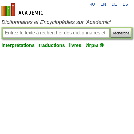
RU
EN
DE
ES
fr-academic.com
Dictionnaires et Encyclopédies sur 'Academic'
Recherche!
interprétations
traductions
livres
Игры ⚽