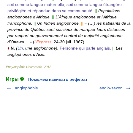
soit comme langue maternelle, soit comme langue étrangère
privilégiée et répandue dans sa communauté.
||
Populations
anglophones d'Afrique.
||
L'Afrique anglophone et l'Afrique
francophone.
||
Un Indien anglophone.
||
« (…) les habitants de la
province de Québec sont soucieux de marquer leurs distances
par rapport au gouvernement central de majorité anglophone
d'Ottawa… »
(
l'Express,
24-30 juil. 1967).
♦
N.
(
Un
, une anglophone).
Personne qui parle anglais.
||
Les
anglophones d'Asie.
Encyclopédie Universelle
.
2012
.
Игры ⚽
Поможем написать реферат
anglophobie
anglo-saxon